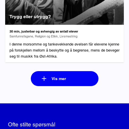
Trygg eller utrygg?
Varighet:
30 min, justerbar og avhengig av antall elever
Fag:
Samfunnsfagene, Religion og Etikk, Livsmestring
I denne morsomme og tankevekkende øvelsen får elevene kjenne
på forskjellen mellom å beskytte og å begrense, mens de beveger
seg til musikk fra Øst-Afrika.
Vis mer
Ofte stilte spørsmål