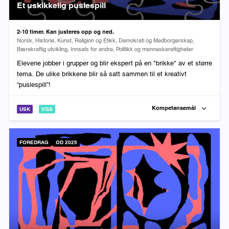
Et uskikkelig puslespill
Varighet:
2-10 timer. Kan justeres opp og ned.
Fag:
Norsk, Historie, Kunst, Religion og Etikk, Demokrati og Medborgerskap,
Bærekraftig utvikling, Innsats for andre, Politikk og menneskerettigheter
Elevene jobber i grupper og blir ekspert på en "brikke" av et større
tema. De ulike brikkene blir så satt sammen til et kreativt
“puslespill”!
Kompetansemål
USK
VGS
FOREDRAG
OD 2025