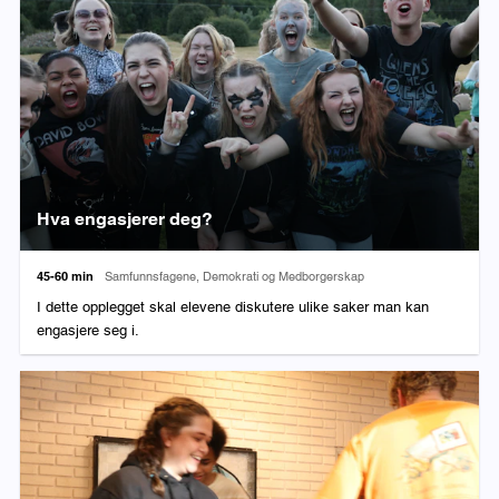
Hva engasjerer deg?
Varighet:
Fag:
45-60 min
Samfunnsfagene, Demokrati og Medborgerskap
I dette opplegget skal elevene diskutere ulike saker man kan
engasjere seg i.