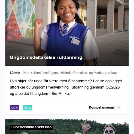
Ungdomsdeltakelse i utdanning
Varighet:
Fag:
60 min
Norsk, Samfunnsfagene, Historie, Demokrati og Medborgerskap
Hva skjer når unge får være med å bestemme? I dette opplegget
utforsker du ungdomsmedvirkning i utdanning gjennom OD2026
og arbeidet til ungdom i Sør-Afrika.
Kompetansemål
USK
VGS
UNDERVISNINGSOPPLEGG