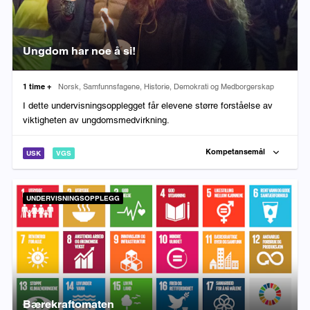
Ungdom har noe å si!
Varighet:
Fag:
1 time +
Norsk, Samfunnsfagene, Historie, Demokrati og Medborgerskap
I dette undervisningsopplegget får elevene større forståelse av
viktigheten av ungdomsmedvirkning.
Kompetansemål
USK
VGS
UNDERVISNINGSOPPLEGG
Bærekraftomaten