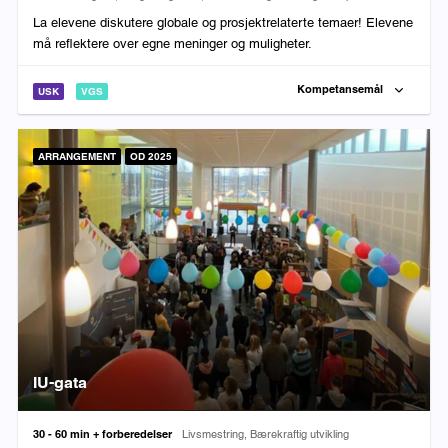
La elevene diskutere globale og prosjektrelaterte temaer! Elevene
må reflektere over egne meninger og muligheter.
Kompetansemål
USK
VGS
ARRANGEMENT
OD 2025
IU-gata
Varighet:
Fag:
30 - 60 min + forberedelser
Livsmestring, Bærekraftig utvikling