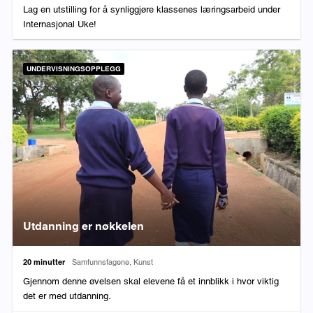
Lag en utstilling for å synliggjøre klassenes læringsarbeid under
Internasjonal Uke!
UNDERVISNINGSOPPLEGG
Utdanning er nøkkelen
Varighet:
Fag:
20 minutter
Samfunnsfagene, Kunst
Gjennom denne øvelsen skal elevene få et innblikk i hvor viktig
det er med utdanning.