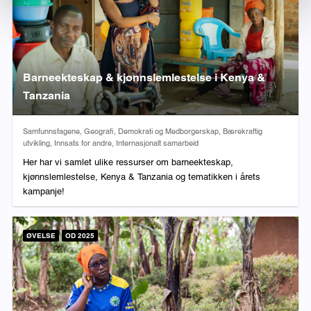
Barneekteskap & kjønnslemlestelse i Kenya &
Tanzania
Fag:
Samfunnsfagene, Geografi, Demokrati og Medborgerskap, Bærekraftig
utvikling, Innsats for andre, Internasjonalt samarbeid
Her har vi samlet ulike ressurser om barneekteskap,
kjønnslemlestelse, Kenya & Tanzania og tematikken i årets
kampanje!
ØVELSE
OD 2025