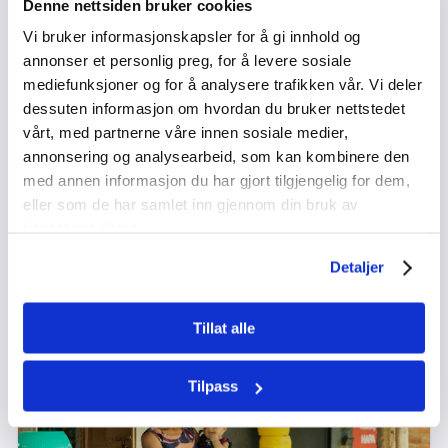
Denne nettsiden bruker cookies
Vi bruker informasjonskapsler for å gi innhold og
annonser et personlig preg, for å levere sosiale
mediefunksjoner og for å analysere trafikken vår. Vi deler
dessuten informasjon om hvordan du bruker nettstedet
vårt, med partnerne våre innen sosiale medier,
Oss og dem
annonsering og analysearbeid, som kan kombinere den
med annen informasjon du har gjort tilgjengelig for dem,
Varighet:
Fag:
20 minutter
Samfunnsfagene, Religion og Etikk
eller som de har samlet inn gjennom din bruk av
Få elevene til å reflektere over og sette spørsmål ved hvordan og
tjenestene deres.
hvor raskt vi mennesker grupperer oss i samfunnet.
Detaljer
Kompetansemål
USK
VGS
Tillat alle
UNDERVISNINGSOPPLEGG
OD 2025
Tilpass