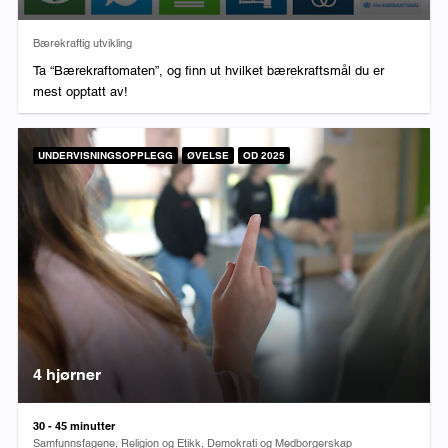
Fag:
Bærekraftig utvikling
Ta “Bærekraftomaten”, og finn ut hvilket bærekraftsmål du er
mest opptatt av!
UNDERVISNINGSOPPLEGG
ØVELSE
OD 2025
4 hjørner
Varighet:
30 - 45 minutter
Fag:
Samfunnsfagene, Religion og Etikk, Demokrati og Medborgerskap