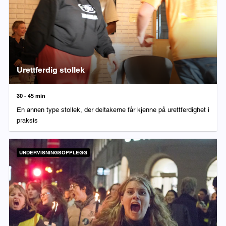
Urettferdig stollek
Varighet:
30 - 45 min
En annen type stollek, der deltakerne får kjenne på urettferdighet i
praksis
UNDERVISNINGSOPPLEGG