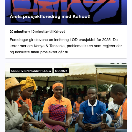
Årets prosjektforedrag med Kahoot!
Varighet:
20 minutter + 10 minutter til Kahoot
Foredrager gir elevene en innføring i OD-prosjektet for 2025. De
lærer mer om Kenya & Tanzania, problematikken som regjerer der
og konkrete tiltak prosjektet går til.
UNDERVISNINGSOPPLEGG
OD 2025