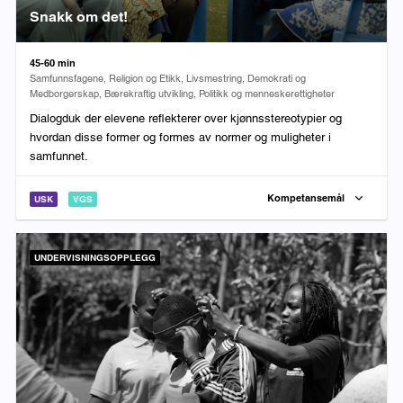
Snakk om det!
Varighet:
45-60 min
Fag:
Samfunnsfagene, Religion og Etikk, Livsmestring, Demokrati og
Medborgerskap, Bærekraftig utvikling, Politikk og menneskerettigheter
Dialogduk der elevene reflekterer over kjønnsstereotypier og
hvordan disse former og formes av normer og muligheter i
samfunnet.
Kompetansemål
USK
VGS
UNDERVISNINGSOPPLEGG