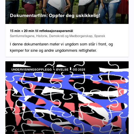
Dokumentarfilm: Oppfør deg uskikkelig!
Varighet:
15 min + 20 min til reflekssjonsspørsmål
Fag:
Samfunnsfagene, Historie, Demokrati og Medborgerskap, Spansk
I denne dokumentaren møter vi ungdom som står i front, og
kjemper for sine og andre ungdommers rettigheter.
UNDERVISNINGSOPPLEGG
ØVELSE
OD 2025