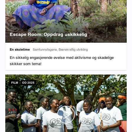
Escape Room: Oppdrag uskikkelig
Varighet:
Fag:
En skoletime
Samfunnsfagene, Bærekraftig utvikling
En sikkelig engasjerende øvelse med aktivisme og skadelige
skikker som tema!
FILM
OD 2025