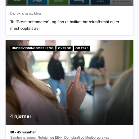
Fag:
Bærekraftig utvikling
Ta “Bærekraftomaten”, og finn ut hvilket bærekraftsmål du er
mest opptatt av!
UNDERVISNINGSOPPLEGG
ØVELSE
OD 2025
4 hjørner
Varighet:
30 - 45 minutter
Fag:
Samfunnsfagene, Religion og Etikk, Demokrati og Medborgerskap