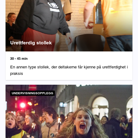
Urettferdig stollek
Varighet:
30 - 45 min
En annen type stollek, der deltakerne får kjenne på urettferdighet i
praksis
UNDERVISNINGSOPPLEGG