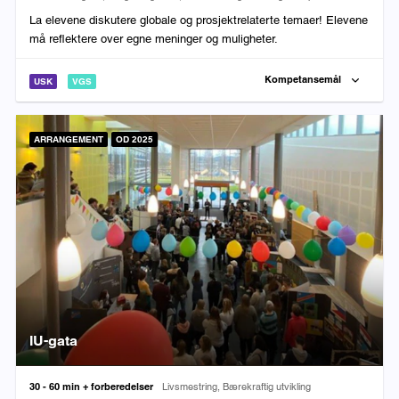
La elevene diskutere globale og prosjektrelaterte temaer! Elevene
må reflektere over egne meninger og muligheter.
Kompetansemål
USK
VGS
ARRANGEMENT
OD 2025
IU-gata
Varighet:
Fag:
30 - 60 min + forberedelser
Livsmestring, Bærekraftig utvikling