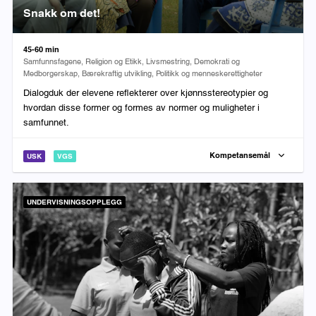
Snakk om det!
Varighet:
45-60 min
Fag:
Samfunnsfagene, Religion og Etikk, Livsmestring, Demokrati og
Medborgerskap, Bærekraftig utvikling, Politikk og menneskerettigheter
Dialogduk der elevene reflekterer over kjønnsstereotypier og
hvordan disse former og formes av normer og muligheter i
samfunnet.
Kompetansemål
USK
VGS
UNDERVISNINGSOPPLEGG