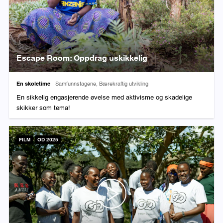
Escape Room: Oppdrag uskikkelig
Varighet:
Fag:
En skoletime
Samfunnsfagene, Bærekraftig utvikling
En sikkelig engasjerende øvelse med aktivisme og skadelige
skikker som tema!
FILM
OD 2025