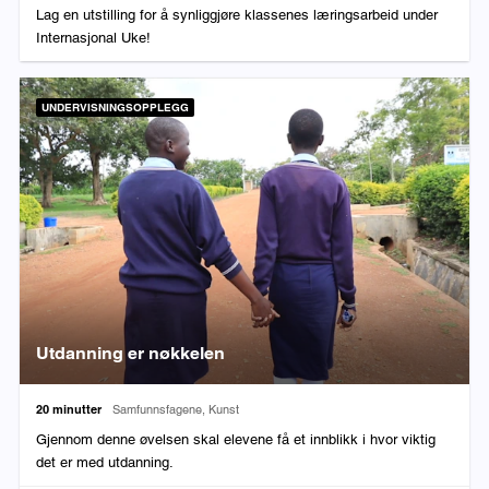
Lag en utstilling for å synliggjøre klassenes læringsarbeid under
Internasjonal Uke!
UNDERVISNINGSOPPLEGG
Utdanning er nøkkelen
Varighet:
Fag:
20 minutter
Samfunnsfagene, Kunst
Gjennom denne øvelsen skal elevene få et innblikk i hvor viktig
det er med utdanning.