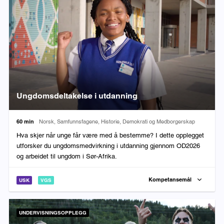
Ungdomsdeltakelse i utdanning
Varighet:
Fag:
60 min
Norsk, Samfunnsfagene, Historie, Demokrati og Medborgerskap
Hva skjer når unge får være med å bestemme? I dette opplegget
utforsker du ungdomsmedvirkning i utdanning gjennom OD2026
og arbeidet til ungdom i Sør-Afrika.
Kompetansemål
USK
VGS
UNDERVISNINGSOPPLEGG