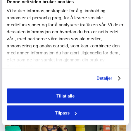
Denne nettsiden bruker cookies
Vi bruker informasjonskapsler for å gi innhold og
annonser et personlig preg, for å levere sosiale
mediefunksjoner og for å analysere trafikken vår. Vi deler
dessuten informasjon om hvordan du bruker nettstedet
vårt, med partnerne våre innen sosiale medier,
Oss og dem
annonsering og analysearbeid, som kan kombinere den
med annen informasjon du har gjort tilgjengelig for dem,
Varighet:
Fag:
20 minutter
Samfunnsfagene, Religion og Etikk
eller som de har samlet inn gjennom din bruk av
Få elevene til å reflektere over og sette spørsmål ved hvordan og
tjenestene deres.
hvor raskt vi mennesker grupperer oss i samfunnet.
Detaljer
Kompetansemål
USK
VGS
Tillat alle
UNDERVISNINGSOPPLEGG
OD 2025
Tilpass