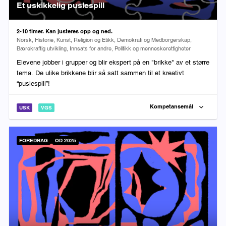
Et uskikkelig puslespill
Varighet:
2-10 timer. Kan justeres opp og ned.
Fag:
Norsk, Historie, Kunst, Religion og Etikk, Demokrati og Medborgerskap,
Bærekraftig utvikling, Innsats for andre, Politikk og menneskerettigheter
Elevene jobber i grupper og blir ekspert på en "brikke" av et større
tema. De ulike brikkene blir så satt sammen til et kreativt
“puslespill”!
Kompetansemål
USK
VGS
FOREDRAG
OD 2025