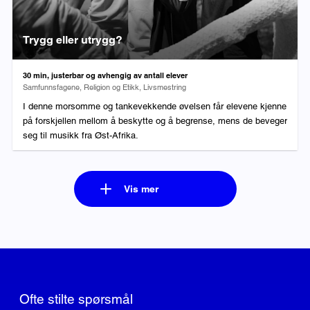
Trygg eller utrygg?
Varighet:
30 min, justerbar og avhengig av antall elever
Fag:
Samfunnsfagene, Religion og Etikk, Livsmestring
I denne morsomme og tankevekkende øvelsen får elevene kjenne
på forskjellen mellom å beskytte og å begrense, mens de beveger
seg til musikk fra Øst-Afrika.
Vis mer
Ofte stilte spørsmål