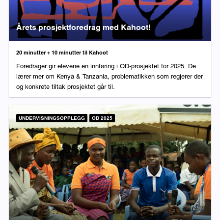
Årets prosjektforedrag med Kahoot!
Varighet:
20 minutter + 10 minutter til Kahoot
Foredrager gir elevene en innføring i OD-prosjektet for 2025. De
lærer mer om Kenya & Tanzania, problematikken som regjerer der
og konkrete tiltak prosjektet går til.
UNDERVISNINGSOPPLEGG
OD 2025