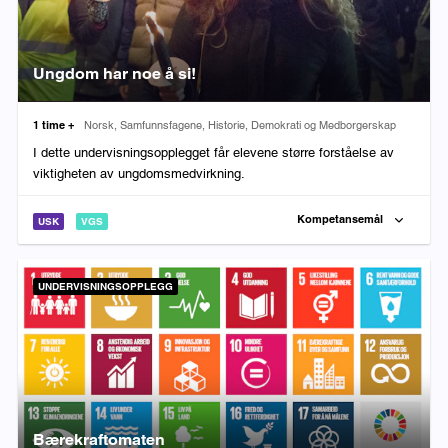
Ungdom har noe å si!
Varighet:
Fag:
1 time +
Norsk, Samfunnsfagene, Historie, Demokrati og Medborgerskap
I dette undervisningsopplegget får elevene større forståelse av
viktigheten av ungdomsmedvirkning.
Kompetansemål
USK
VGS
UNDERVISNINGSOPPLEGG
Bærekraftomaten