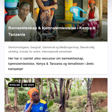
Barneekteskap & kjønnslemlestelse i Kenya &
Tanzania
Fag:
Samfunnsfagene, Geografi, Demokrati og Medborgerskap, Bærekraftig
utvikling, Innsats for andre, Internasjonalt samarbeid
Her har vi samlet ulike ressurser om barneekteskap,
kjønnslemlestelse, Kenya & Tanzania og tematikken i årets
kampanje!
ØVELSE
OD 2025