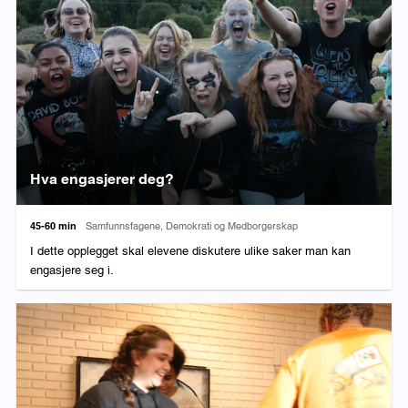
Hva engasjerer deg?
Varighet:
Fag:
45-60 min
Samfunnsfagene, Demokrati og Medborgerskap
I dette opplegget skal elevene diskutere ulike saker man kan
engasjere seg i.