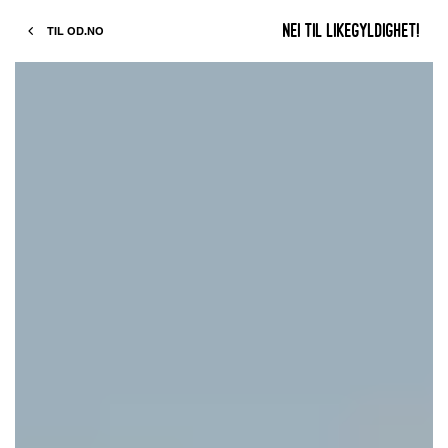
Likestilling
Nei til likegyldighet!
og
TIL OD.NO
utvikling