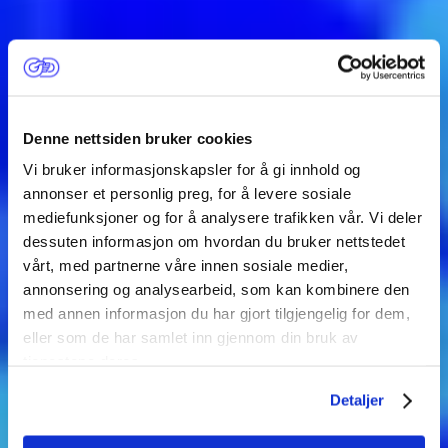
Denne nettsiden bruker cookies
Vi bruker informasjonskapsler for å gi innhold og
annonser et personlig preg, for å levere sosiale
mediefunksjoner og for å analysere trafikken vår. Vi deler
dessuten informasjon om hvordan du bruker nettstedet
ENGASJER DEG I
vårt, med partnerne våre innen sosiale medier,
annonsering og analysearbeid, som kan kombinere den
med annen informasjon du har gjort tilgjengelig for dem,
ÅRETS OD
eller som de har samlet inn gjennom din bruk av
tjenestene deres.
Etter Apartheid er skolegang fortsatt ikke likestilt for
Detaljer
ungdom i Sør-Afrika. Klikk her for å kjempe i
solidaritet!