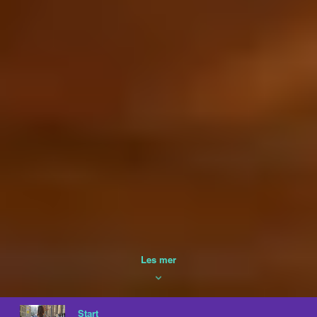
Les mer
Navigasjon
Start