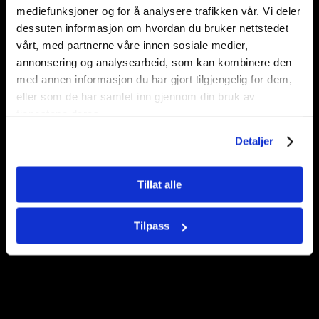
mediefunksjoner og for å analysere trafikken vår. Vi deler
Utdanning mot
dessuten informasjon om hvordan du bruker nettstedet
vårt, med partnerne våre innen sosiale medier,
moderne slaveri
annonsering og analysearbeid, som kan kombinere den
med annen informasjon du har gjort tilgjengelig for dem,
eller som de har samlet inn gjennom din bruk av
tjenestene deres.
Detaljer
Tillat alle
Tilpass