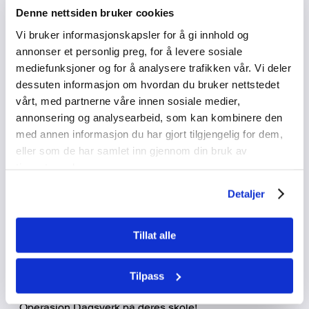
Denne nettsiden bruker cookies
komme utenom Internasjonal Uke om skolen heller
Vi bruker informasjonskapsler for å gi innhold og
ønsker det!
annonser et personlig preg, for å levere sosiale
Vi har frivillige som kan komme på besøk over hele
mediefunksjoner og for å analysere trafikken vår. Vi deler
Norge
dessuten informasjon om hvordan du bruker nettstedet
vårt, med partnerne våre innen sosiale medier,
Ønsker dere å holde foredragene/øvelsene selv?
annonsering og analysearbeid, som kan kombinere den
Bestill presentasjonslenke og manus her!
med annen informasjon du har gjort tilgjengelig for dem,
eller som de har samlet inn gjennom din bruk av
tjenestene deres.
Bestill besøk her!
Detaljer
Tillat alle
Vi tilbyr også en rekke
undervisningsopplegg, filmer og
aktiviteter
som kan brukes i undervisningen samt
Tilpass
ressurser dere kan ta i bruk i gjennomføringen
av
Operasjon Dagsverk på deres skole!