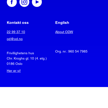
Kontakt oss
English
22 99 37 10
About ODW
od@od.no
Org. nr.: 960 54 7985
Frivillighetens hus
Chr. Kroghs gt. 10 (4. etg.)
0186 Oslo
Her er vi!
© Operasjon Dagsverk
Personvern og cookies