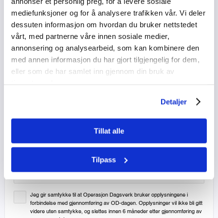
annonser et personlig preg, for å levere sosiale
mediefunksjoner og for å analysere trafikken vår. Vi deler
Adresse
dessuten informasjon om hvordan du bruker nettstedet
vårt, med partnerne våre innen sosiale medier,
annonsering og analysearbeid, som kan kombinere den
med annen informasjon du har gjort tilgjengelig for dem,
Postnummer
Sted
eller som de har samlet inn gjennom din bruk av
tjenestene deres.
Detaljer
E-post
Tillat alle
Telefon
Tilpass
Jeg gir samtykke til at Operasjon Dagsverk bruker opplysningene i
forbindelse med gjennomføring av OD-dagen. Opplysninger vil ikke bli gitt
videre uten samtykke, og slettes innen 6 måneder etter gjennomføring av