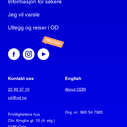
Informasjon for søkere
Jeg vil varsle
Utlegg og reiser i OD
FØLG OSS!
Kontakt oss
English
22 99 37 10
About ODW
od@od.no
Org. nr.: 960 54 7985
Frivillighetens hus
Chr. Kroghs gt. 10 (4. etg.)
0186 Oslo