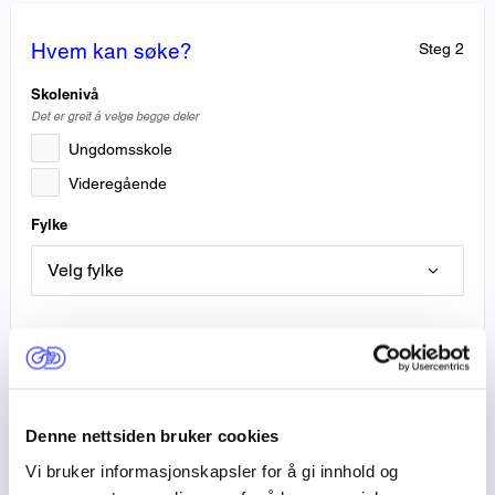
Hvem
Hvem kan søke?
Steg 2
kan
søke?
Skolenivå
Det er greit å velge begge deler
Ungdomsskole
Videregående
Fylke
Kontaktinfo
Kontaktinfo
Steg 3
Denne nettsiden bruker cookies
Kontaktperson
Vi bruker informasjonskapsler for å gi innhold og