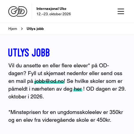
Internasjonal Uke
12.–23. oktober 2026
Brødsmulesti
OD-dagen
Utlys jobb
Hjem
29. oktober 2026
Utlys jobb
Vil du ansette en eller flere elever* på OD-
dagen? Fyll ut skjemaet nedenfor eller send oss
en mail på
jobb@od.no
! Se hvilke skoler som er
påmeldt i nærheten av deg
her
! OD dagen er 29.
oktober i 2026.
*Minsteprisen for en ungdomsskoleelev er 350kr
og en elev fra videregående skole er 450kr.