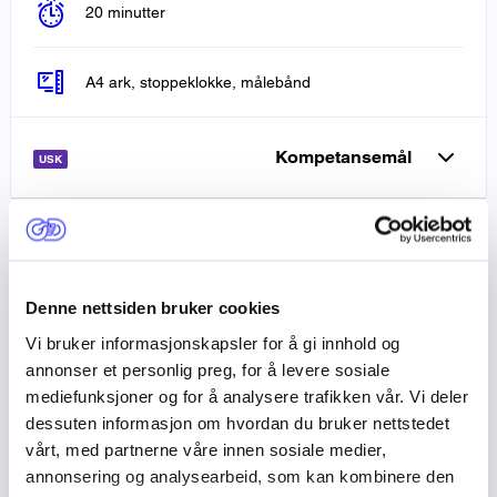
20 minutter
A4 ark, stoppeklokke, målebånd
Kompetansemål
USK
Kompetansemål i denne øvelsen
Denne nettsiden bruker cookies
Slik gjennomfører du øvelsen
Vi bruker informasjonskapsler for å gi innhold og
annonser et personlig preg, for å levere sosiale
mediefunksjoner og for å analysere trafikken vår. Vi deler
Mal til å brette frosk
dessuten informasjon om hvordan du bruker nettstedet
vårt, med partnerne våre innen sosiale medier,
annonsering og analysearbeid, som kan kombinere den