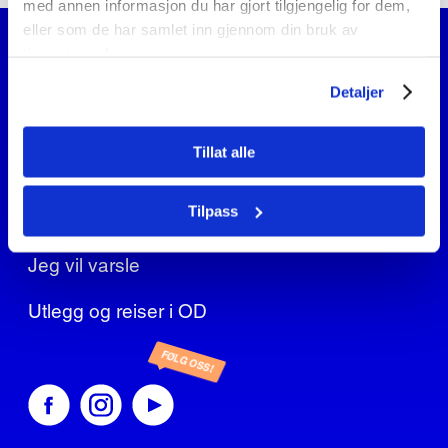
med annen informasjon du har gjort tilgjengelig for dem,
eller som de har samlet inn gjennom din bruk av
tjenestene deres.
Ofte stilte spørsmål
Detaljer
Nettbutikk
Tillat alle
OD’s visuelle profil
Tilpass
Informasjon for søkere
Jeg vil varsle
Utlegg og reiser i OD
FØLG OSS!