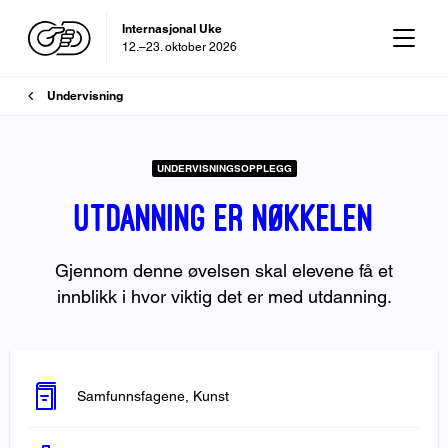
Internasjonal Uke
12.–23. oktober 2026
Brødsmulesti
OD-dagen
Undervisning
29. oktober 2026
UNDERVISNINGSOPPLEGG
Utdanning er nøkkelen
Gjennom denne øvelsen skal elevene få et
innblikk i hvor viktig det er med utdanning.
Samfunnsfagene, Kunst