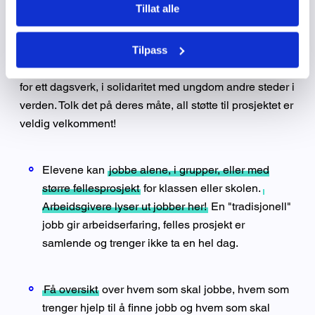
Tillat alle
3. OD-dagen
Urtanken (okay, vi er bare 61 år, men du skjønner) er at
Tilpass
elevene donerer én dag av sin undervisning, til fordel
for ett dagsverk, i solidaritet med ungdom andre steder i
verden. Tolk det på deres måte, all støtte til prosjektet er
veldig velkomment!
Elevene kan
jobbe alene, i grupper, eller med
større fellesprosjekt
for klassen eller skolen.
Arbeidsgivere lyser ut jobber her!
En "tradisjonell"
jobb gir arbeidserfaring, felles prosjekt er
samlende og trenger ikke ta en hel dag.
Få oversikt
over hvem som skal jobbe, hvem som
trenger hjelp til å finne jobb og hvem som skal