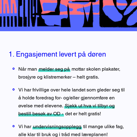
1. Engasjement levert på døren
Når man
melder seg på
mottar skolen plakater,
brosjyre og klistremerker – helt gratis.
Vi har frivillige over hele landet som gleder seg til
å holde foredrag for- og/eller gjennomføre en
øvelse med elevene.
Sjekk ut hva vi tilbyr og
bestill besøk av OD -
det er helt gratis!
Vi har
undervisningsopplegg
til mange ulike fag,
alle klar til bruk og i tråd med læreplanen!