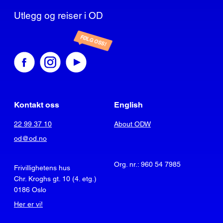
Utlegg og reiser i OD
FØLG OSS!
Kontakt oss
English
22 99 37 10
About ODW
od@od.no
Org. nr.: 960 54 7985
Frivillighetens hus
Chr. Kroghs gt. 10 (4. etg.)
0186 Oslo
Her er vi!