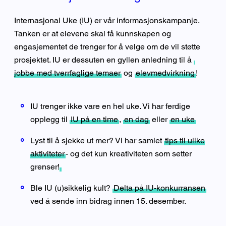
Internasjonal Uke (IU) er vår informasjonskampanje.
Tanken er at elevene skal få kunnskapen og
engasjementet de trenger for å velge om de vil støtte
prosjektet. IU er dessuten en gyllen anledning til å
jobbe med tverrfaglige temaer
og
elevmedvirkning
!
IU trenger ikke vare en hel uke. Vi har ferdige
opplegg til
IU på en time
,
en dag
eller
en uke
Lyst til å sjekke ut mer? Vi har samlet
tips til ulike
aktiviteter
- og det kun kreativiteten som setter
grenser!
Ble IU (u)sikkelig kult?
Delta på IU-konkurransen
ved å sende inn bidrag innen 15. desember.