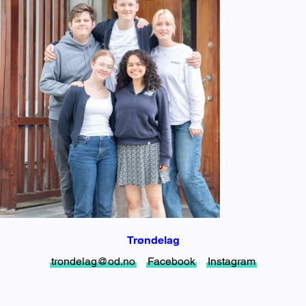
Trøndelag
trondelag@od.no
Facebook
Instagram