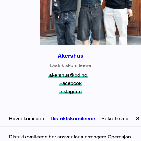
Akershus
Distriktskomitéene
akershus@od.no
Facebook
Instagram
Hovedkomitéen
Distriktskomitéene
Sekretariatet
St
Distriktskomitéene
Distriktkomiteene har ansvar for å arrangere Operasjon