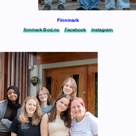
Finnmark
finnmark@od.no
Facebook
Instagram