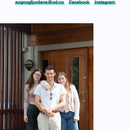
sognogfjordane@od.no
Facebook
Instagram