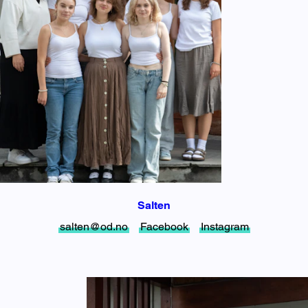
Salten
salten@od.no
Facebook
Instagram