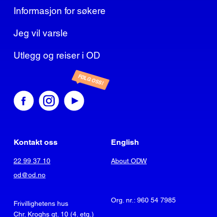
Informasjon for søkere
Jeg vil varsle
Utlegg og reiser i OD
FØLG OSS!
Kontakt oss
English
22 99 37 10
About ODW
od@od.no
Org. nr.: 960 54 7985
Frivillighetens hus
Chr. Kroghs gt. 10 (4. etg.)