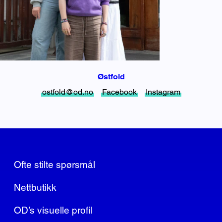
Østfold
ostfold@od.no
Facebook
Instagram
Ofte stilte spørsmål
Nettbutikk
OD’s visuelle profil