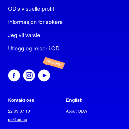
OD’s visuelle profil
Informasjon for søkere
Jeg vil varsle
Utlegg og reiser i OD
FØLG OSS!
Kontakt oss
English
22 99 37 10
About ODW
od@od.no