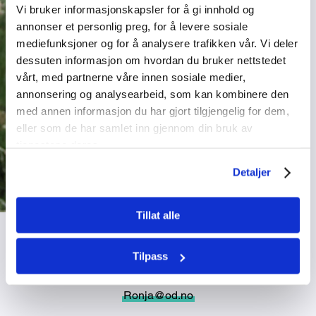
Vi bruker informasjonskapsler for å gi innhold og
annonser et personlig preg, for å levere sosiale
mediefunksjoner og for å analysere trafikken vår. Vi deler
dessuten informasjon om hvordan du bruker nettstedet
vårt, med partnerne våre innen sosiale medier,
annonsering og analysearbeid, som kan kombinere den
med annen informasjon du har gjort tilgjengelig for dem,
eller som de har samlet inn gjennom din bruk av
tjenestene deres.
Detaljer
Tillat alle
Ronja Kristoffersen Sjøvoll
Tilpass
Arrangementer
Innlandet, Sogn og Fjordane, og Møre og Romsdal
Ronja@od.no