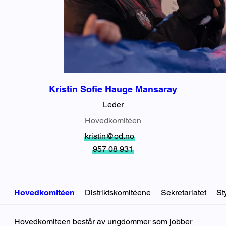
Kristin Sofie Hauge Mansaray
Leder
Hovedkomitéen
kristin@od.no
957 08 931
Hovedkomitéen
Distriktskomitéene
Sekretariatet
St
Hovedkomitéen
Hovedkomiteen består av ungdommer som jobber