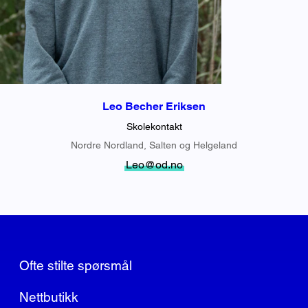
Leo Becher Eriksen
Skolekontakt
Nordre Nordland, Salten og Helgeland
Leo@od.no
Ofte stilte spørsmål
Nettbutikk