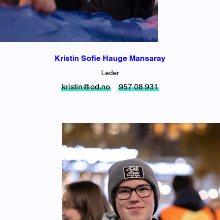
Kristin Sofie Hauge Mansaray
Leder
kristin@od.no
957 08 931