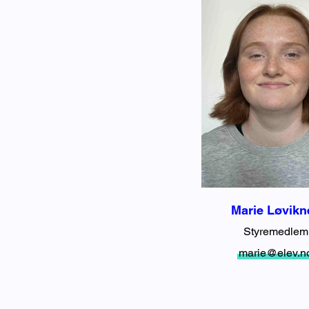
Marie Løvikn
Styremedlem
marie@elev.n