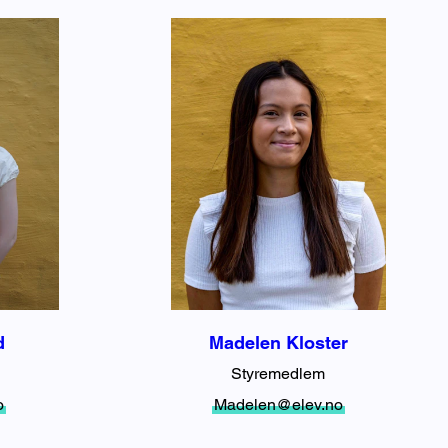
d
Madelen Kloster
Styremedlem
o
Madelen@elev.no