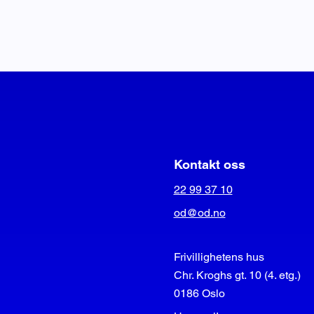
Kontakt oss
22 99 37 10
od@od.no
Frivillighetens hus
Chr. Kroghs gt. 10 (4. etg.)
0186 Oslo