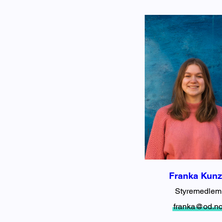
Franka Kun
Styremedlem
franka@od.n