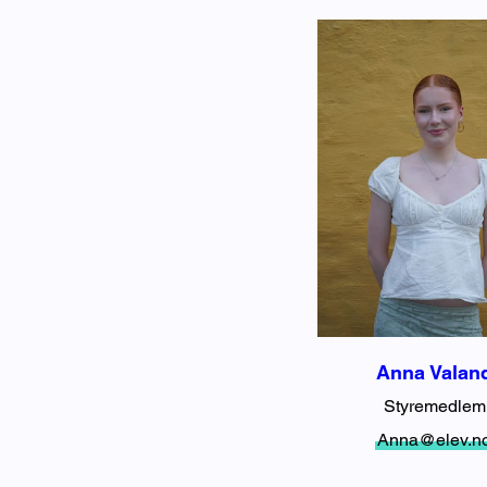
Anna Valan
Styremedlem
Anna@elev.n