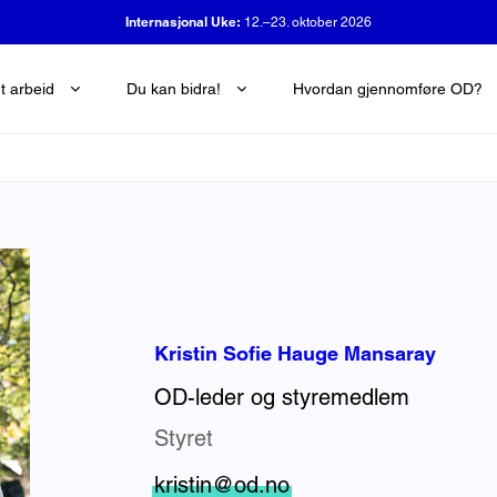
Internasjonal Uke:
12.–23. oktober 2026
OD-dagen:
29. oktober 2026
t arbeid
Du kan bidra!
Hvordan gjennomføre OD?
Kristin Sofie Hauge Mansaray
OD-leder og styremedlem
Styret
kristin@od.no