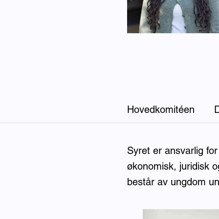
Hovedkomitéen
D
Styret
Syret er ansvarlig for 
økonomisk, juridisk o
består av ungdom un