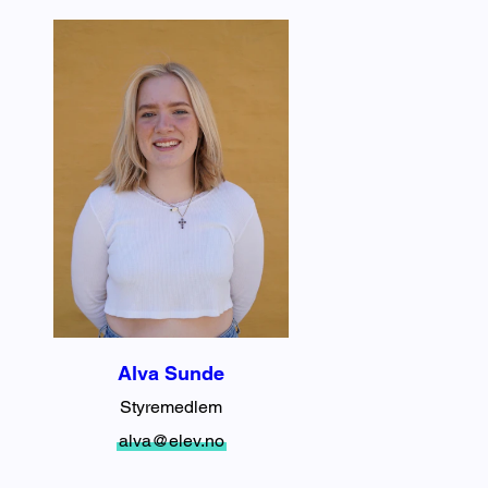
Alva Sunde
Styremedlem
alva@elev.no