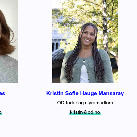
es
Kristin Sofie Hauge Mansaray
OD-leder og styremedlem
o
kristin@od.no