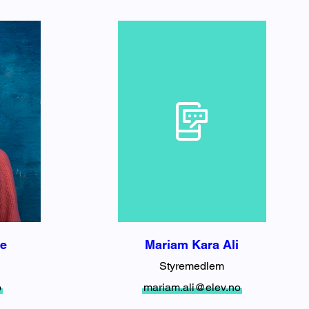
ze
Mariam Kara Ali
Styremedlem
o
mariam.ali@elev.no