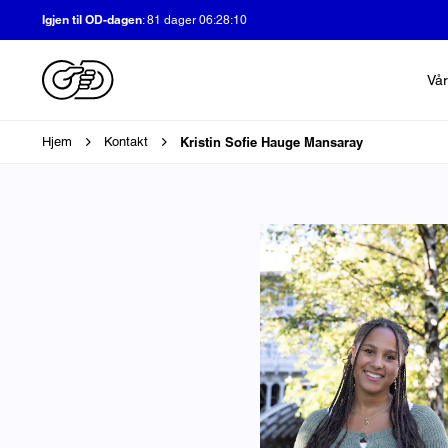
Igjen til OD-dagen
:
81 dager 06:28:09
Vår
Brødsmulesti
Kristin Sofie Hauge Mansaray
Hjem
Kontakt