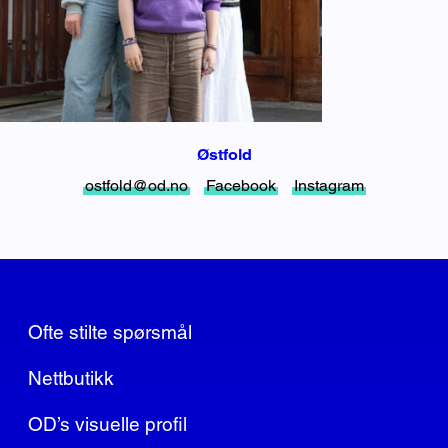
Østfold
ostfold@od.no
Facebook
Instagram
Ofte stilte spørsmål
Nettbutikk
OD’s visuelle profil