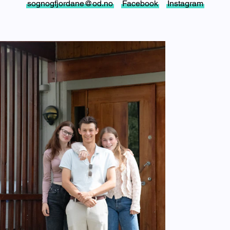
sognogfjordane@od.no
Facebook
Instagram