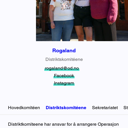
Rogaland
Distriktskomitéene
rogaland@od.no
Facebook
Instagram
Hovedkomitéen
Distriktskomitéene
Sekretariatet
St
Distriktskomitéene
Distriktkomiteene har ansvar for å arrangere Operasjon