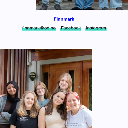
Finnmark
finnmark@od.no
Facebook
Instagram