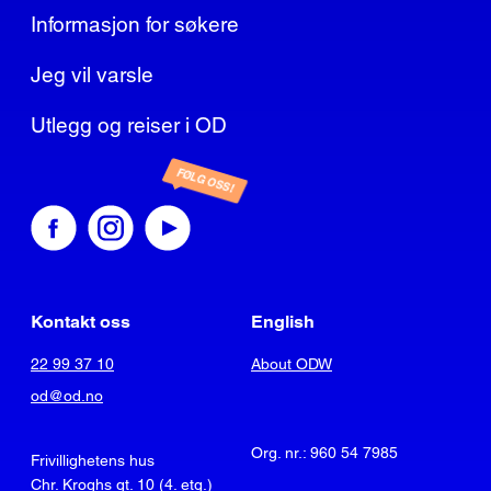
Informasjon for søkere
Jeg vil varsle
Utlegg og reiser i OD
FØLG OSS!
Kontakt oss
English
22 99 37 10
About ODW
od@od.no
Org. nr.: 960 54 7985
Frivillighetens hus
Chr. Kroghs gt. 10 (4. etg.)