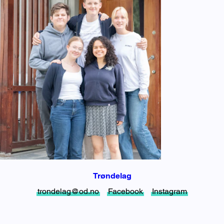
Trøndelag
trondelag@od.no
Facebook
Instagram