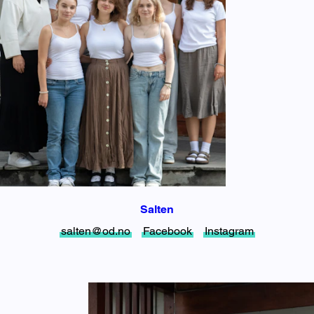
Salten
salten@od.no
Facebook
Instagram