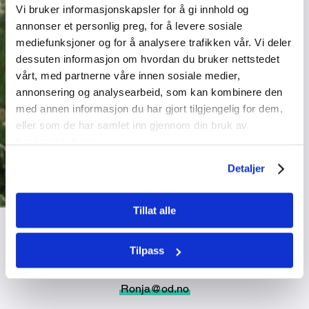
Vi bruker informasjonskapsler for å gi innhold og
annonser et personlig preg, for å levere sosiale
mediefunksjoner og for å analysere trafikken vår. Vi deler
dessuten informasjon om hvordan du bruker nettstedet
vårt, med partnerne våre innen sosiale medier,
annonsering og analysearbeid, som kan kombinere den
med annen informasjon du har gjort tilgjengelig for dem,
eller som de har samlet inn gjennom din bruk av
tjenestene deres.
Detaljer
Tillat alle
Ronja Kristoffersen Sjøvoll
Tilpass
Arrangementer
Innlandet, Sogn og Fjordane, og Møre og Romsdal
Ronja@od.no