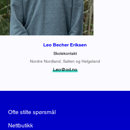
Leo Becher Eriksen
Skolekontakt
Nordre Nordland, Salten og Helgeland
Leo@od.no
Ofte stilte spørsmål
Nettbutikk