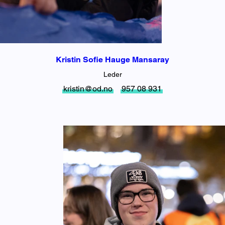
Kristin Sofie Hauge Mansaray
Leder
kristin@od.no
957 08 931