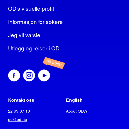
OD’s visuelle profil
Informasjon for søkere
Jeg vil varsle
Utlegg og reiser i OD
FØLG OSS!
Kontakt oss
English
22 99 37 10
About ODW
od@od.no