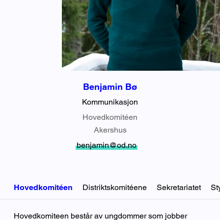
Benjamin Bø
Kommunikasjon
Hovedkomitéen
Akershus
benjamin@od.no
Hovedkomitéen
Distriktskomitéene
Sekretariatet
St
Hovedkomitéen
Hovedkomiteen består av ungdommer som jobber