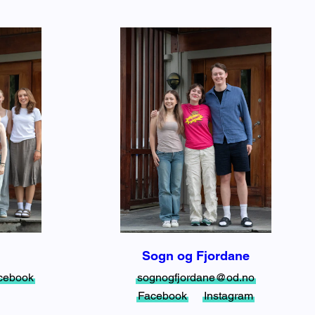
Sogn og Fjordane
cebook
sognogfjordane@od.no
Facebook
Instagram