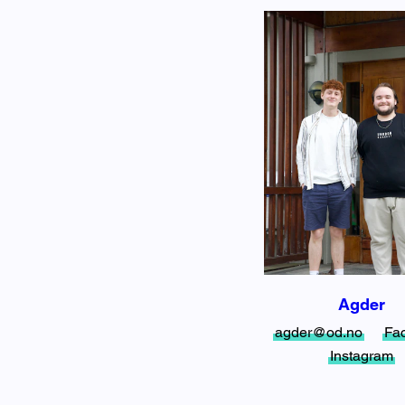
Agder
agder@od.no
Fa
Instagram