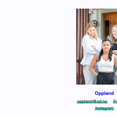
Oppland
oppland@od.no
F
Instagram