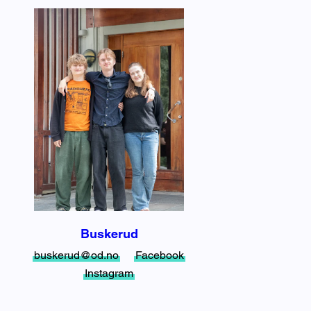
Buskerud
buskerud@od.no
Facebook
Instagram