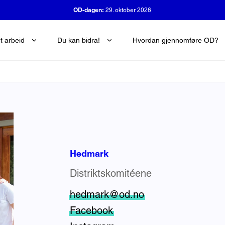
OD-dagen:
29. oktober 2026
t arbeid
Du kan bidra!
Hvordan gjennomføre OD?
Hedmark
Distriktskomitéene
hedmark@od.no
Facebook