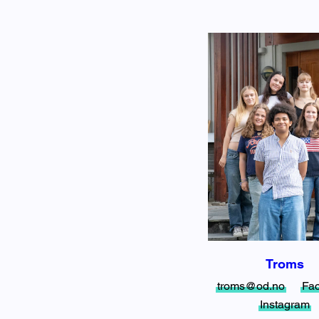
Troms
troms@od.no
Fa
Instagram