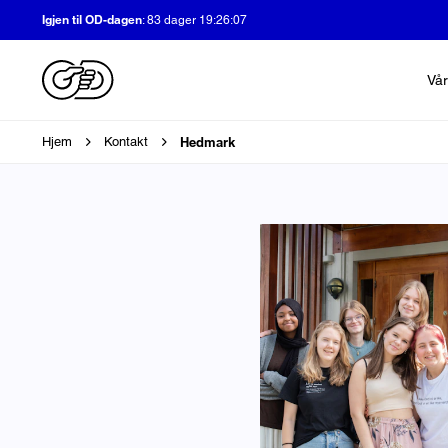
Igjen til OD-dagen
:
83 dager 19:26:06
Vår
Brødsmulesti
Hedmark
Hjem
Kontakt