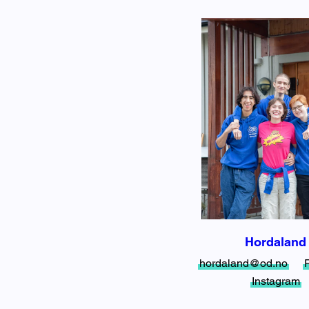
Hordaland
hordaland@od.no
Instagram