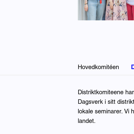
Hovedkomitéen
D
Distriktskomitéene
Distriktkomiteene ha
Dagsverk i sitt distri
lokale seminarer. Vi h
landet.