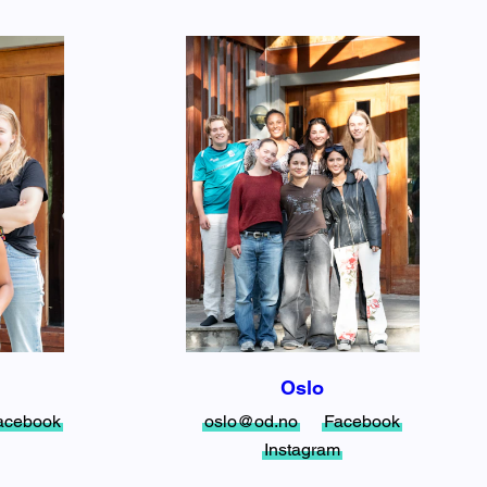
Oslo
acebook
oslo@od.no
Facebook
Instagram