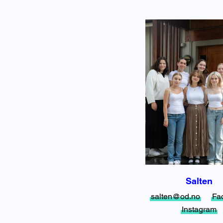
Salten
salten@od.no
Fa
Instagram