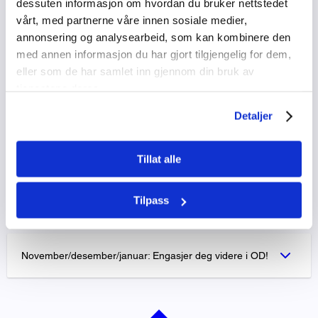
dessuten informasjon om hvordan du bruker nettstedet
vårt, med partnerne våre innen sosiale medier,
annonsering og analysearbeid, som kan kombinere den
September: Planlegg Internasjonal Uke (IU)
med annen informasjon du har gjort tilgjengelig for dem,
eller som de har samlet inn gjennom din bruk av
tjenestene deres.
Oktober: Informer elever, lærere, foresatte og
arbeidsgivere om IU og OD-dagen
Detaljer
Oktober/november: Arranger IU og OD-dagen
Tillat alle
Tilpass
November: Fraværsføring og evaluering
November/desember/januar: Engasjer deg videre i OD!