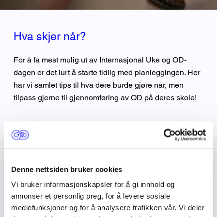
Hva skjer når?
For å få mest mulig ut av Internasjonal Uke og OD-
dagen er det lurt å starte tidlig med planleggingen. Her
har vi samlet tips til hva dere burde gjøre når, men
tilpass gjerne til gjennomføring av OD på deres skole!
Februar: OD-prosjektvalg
Denne nettsiden bruker cookies
Mars/april: Informer elever og lærere om årets OD
Vi bruker informasjonskapsler for å gi innhold og
annonser et personlig preg, for å levere sosiale
mediefunksjoner og for å analysere trafikken vår. Vi deler
August/september: Oppstart av OD-høsten