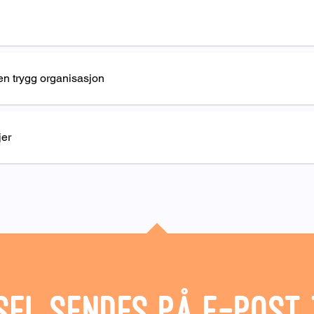
 en trygg organisasjon
jer
sel sendes på e-post 