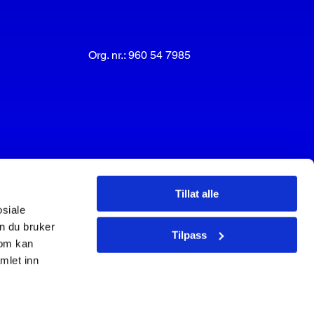
Org. nr.: 960 54 7985
Tillat alle
osiale
n du bruker
Tilpass
som kan
mlet inn
Personvern og cookies