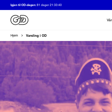
Igjen til OD-dagen
:
81 dager 21:33:39
Vår
Brødsmulesti
Varsling i OD
Hjem