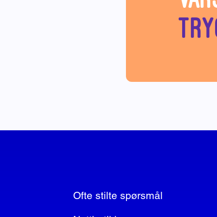
try
Ofte stilte spørsmål