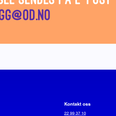
gg@od.no
Kontakt oss
22 99 37 10