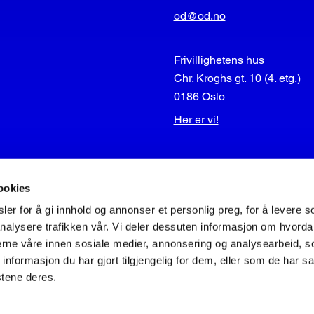
od@od.no
Frivillighetens hus
Chr. Kroghs gt. 10 (4. etg.)
0186 Oslo
Her er vi!
ookies
er for å gi innhold og annonser et personlig preg, for å levere s
nalysere trafikken vår. Vi deler dessuten informasjon om hvorda
nerne våre innen sosiale medier, annonsering og analysearbeid, 
formasjon du har gjort tilgjengelig for dem, eller som de har sa
© Operasjon Dagsverk
stene deres.