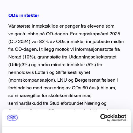
ODs inntekter
Vår største inntektskilde er penger fra elevene som
velger å jobbe på OD-dagen. For regnskapsåret 2025
(OD 2024) var 82% av ODs inntekter innjobbede midler
fra OD-dagen. I tillegg mottok vi informasjonsstøtte fra
Norad (10%), grunnstøtte fra Utdanningsdirektoratet
(Udir)(3%) og andre mindre inntekter (5%) fra
henholdsvis Lotteri og Stiftelsestilsynet
(momskompansasjon), LNU og Bergersenstiftelsen i
forbindelse med markering av ODs 60 års jubileum,
seminaravgifter for skolekomitéseminar,
seminartilskudd fra Studieforbundet Næring og
Samfunn. Selv om ODs største inntektskilde er fra
elevene som jobber, har OD strenge retningslinjer, og
kan aldri bruke mer enn 15% av de innjobbede