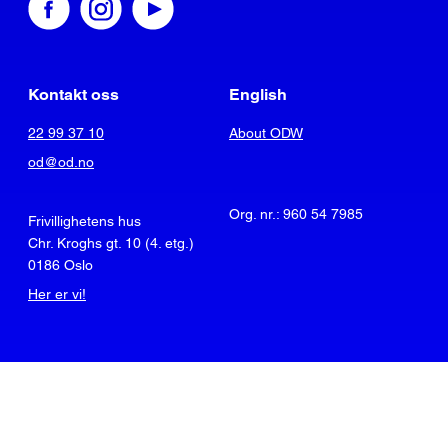
Kontakt oss
English
22 99 37 10
About ODW
od@od.no
Org. nr.: 960 54 7985
Frivillighetens hus
Chr. Kroghs gt. 10 (4. etg.)
0186 Oslo
Her er vi!
© Operasjon Dagsverk
Personvern og cookies