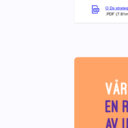
O Ds strate
.PDF (7.81
Vår
En 
av 