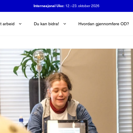
OD-dagen:
29. oktober 2026
t arbeid
Du kan bidra!
Hvordan gjennomføre OD?