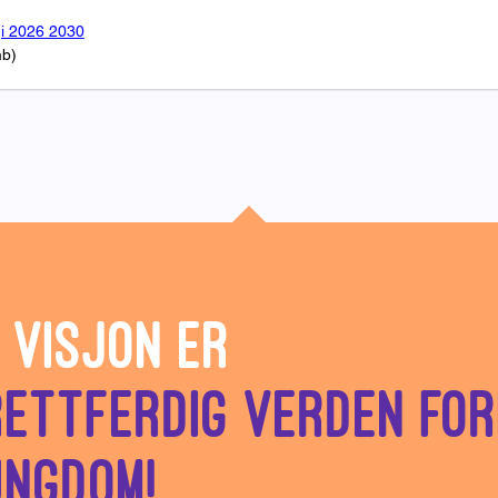
gi 2026 2030
mb)
 visjon er
rettferdig verden fo
ungdom!