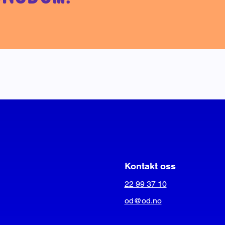
Kontakt oss
22 99 37 10
od@od.no