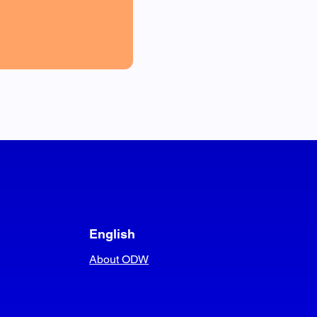
English
About ODW