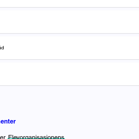
åd
enter
 er
Elevorganisasjonens