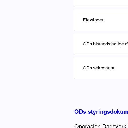
Elevtinget
ODs bistandsfaglige r
ODs sekretariat
ODs styringsdokum
Operasjon Dagsverk