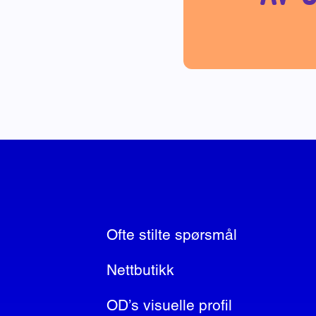
Ofte stilte spørsmål
Nettbutikk
OD’s visuelle profil