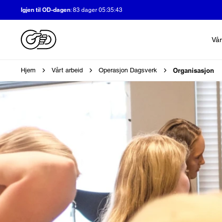
Igjen til OD-dagen
:
83 dager 05:35:42
Vår
Brødsmulesti
Organisasjon
Hjem
Vårt arbeid
Operasjon Dagsverk