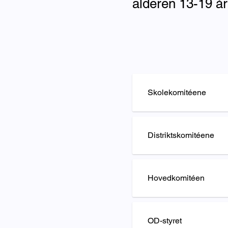
alderen 13-19 år
Skolekomitéene
Distriktskomitéene
Hovedkomitéen
OD-styret