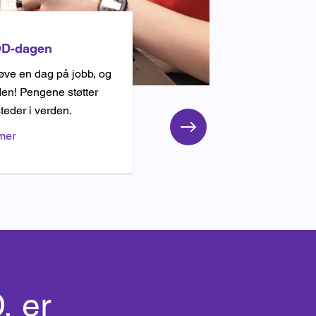
OD-dagen
ve en dag på jobb, og
rden! Pengene støtter
eder i verden.
mer
, er