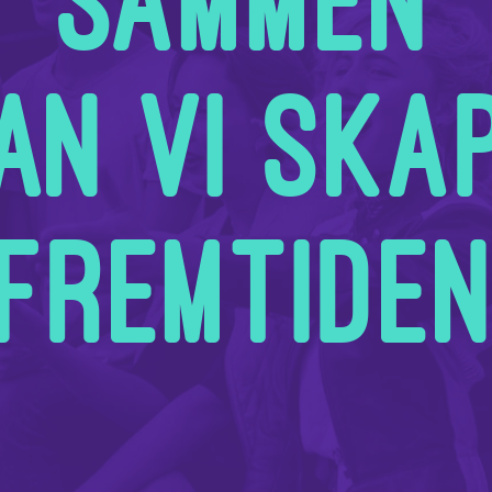
sammen
an vi ska
fremtide