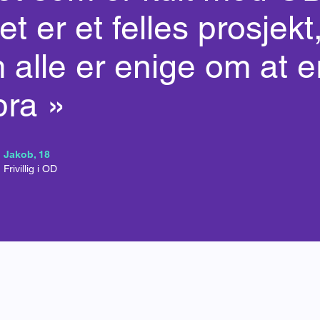
et er et felles prosjekt
 alle er enige om at e
bra »
Jakob, 18
Frivillig i OD