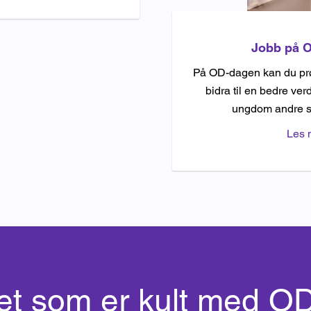
Jobb på 
På OD-dagen kan du prø
bidra til en bedre ve
ungdom andre st
Les 
et som er kult med OD