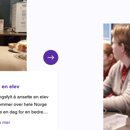
 en elev
gsfylt å ansette en elev
mmer over hele Norge
be en dag for en bedre
rden!
s mer