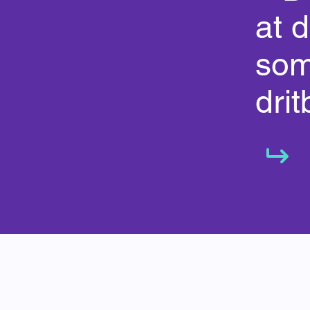
at d
som
drit