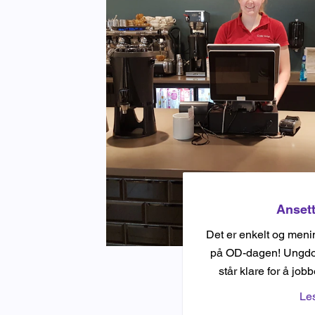
Ansett
Det er enkelt og menin
på OD-dagen! Ungdo
står klare for å job
ve
Le