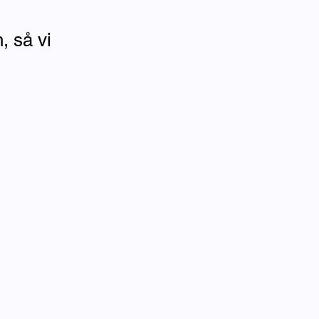
, så vi
!