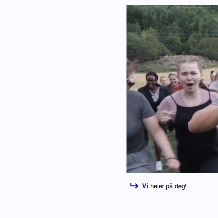
Vi
heier på deg!