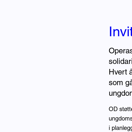
Inv
Operas
solida
Hvert å
som går
ungdo
OD støtt
ungdomsm
i planle