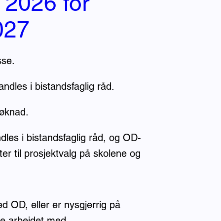
i 2026 for
027
sse.
ndles i bistandsfaglig råd.
søknad.
les i bistandsfaglig råd, og OD-
dater til prosjektvalg på skolene og
OD, eller er nysgjerrig på
ke arbeidet med