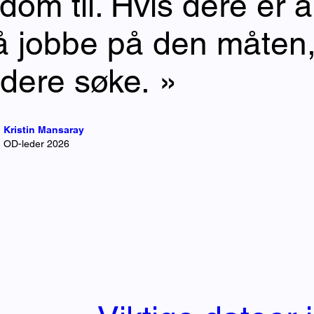
dom til. Hvis dere er 
 å jobbe på den måten
 dere søke. »
Kristin Mansaray
OD-leder 2026