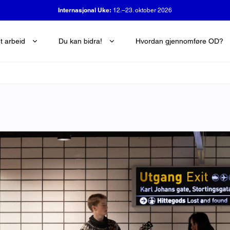
OD-dagen:
29. oktober 2026
t arbeid
Du kan bidra!
Hvordan gjennomføre OD?