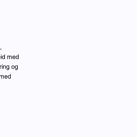
,
eid med
ring og
 med