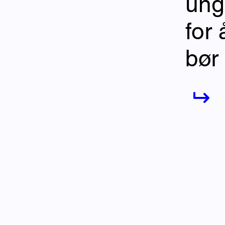
ung
for
bør