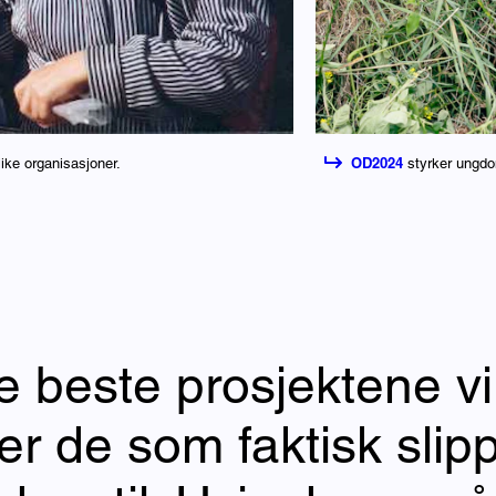
OD2024
ike organisasjoner.
styrker ungdo
e beste prosjektene vi
er de som faktisk slip