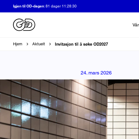
Igjen til OD-dagen
:
81 dager 11:28:28
Vår
Brødsmulesti
Invitasjon til å søke OD2027
Hjem
Aktuelt
24. mars 2026