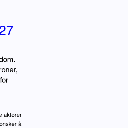
027
gdom.
roner,
for
e aktører
 ønsker å