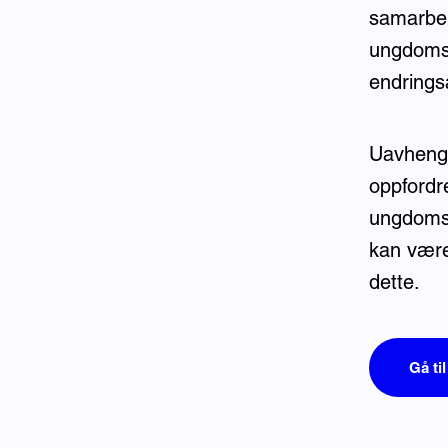
samarbei
ungdoms
endrings
Uavhengi
oppfordr
ungdomsm
kan være
dette.
Gå ti