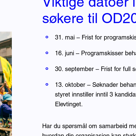
Viktige datoer 
søkere til OD2
31. mai – Frist for programski
16. juni – Programskisser beha
30. september – Frist for full 
13. oktober – Søknader behand
styret innstiller inntil 3 kandi
Elevtinget.
Har du spørsmål om samarbeid med 
hvordan din organisasjon kan styr