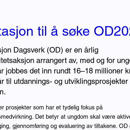
itasjon til å søke OD2
jon Dagsverk (OD) er en årlig
ritetsaksjon arrangert av, med og for un
r jobbes det inn rundt 16–18 millioner k
 til utdannings- og utviklingsprosjekter 
m.
er prosjekter som har et tydelig fokus på
edvirkning. Det betyr at ungdom skal være aktiv
gging, gjennomføring og evaluering av tiltakene. OD