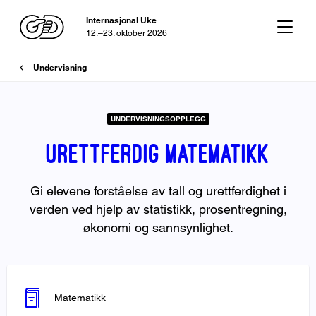
Internasjonal Uke
12.–23. oktober 2026
Brødsmulesti
OD-dagen
Undervisning
29. oktober 2026
UNDERVISNINGSOPPLEGG
Urettferdig matematikk
Gi elevene forståelse av tall og urettferdighet i
verden ved hjelp av statistikk, prosentregning,
økonomi og sannsynlighet.
Matematikk