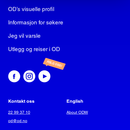
OD’s visuelle profil
Informasjon for søkere
Jeg vil varsle
Utlegg og reiser i OD
FØLG OSS!
Kontakt oss
English
22 99 37 10
About ODW
od@od.no