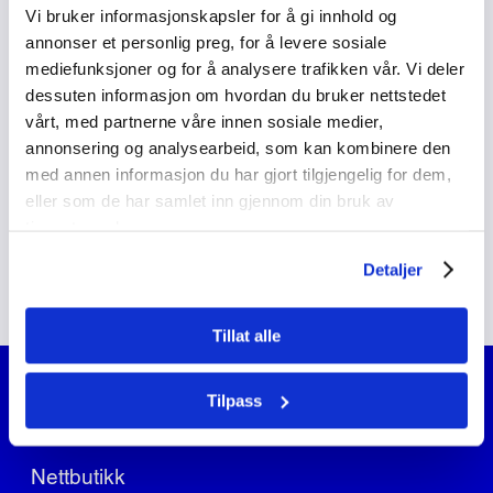
Oppgave 2: Statistikk og prosent
Vi bruker informasjonskapsler for å gi innhold og
annonser et personlig preg, for å levere sosiale
mediefunksjoner og for å analysere trafikken vår. Vi deler
Oppgave 3: Økonomi
dessuten informasjon om hvordan du bruker nettstedet
vårt, med partnerne våre innen sosiale medier,
annonsering og analysearbeid, som kan kombinere den
Oppgave 4: Sannsynlighet
med annen informasjon du har gjort tilgjengelig for dem,
eller som de har samlet inn gjennom din bruk av
tjenestene deres.
Løsningsforslag
Detaljer
Tillat alle
Tilpass
Ofte stilte spørsmål
Nettbutikk