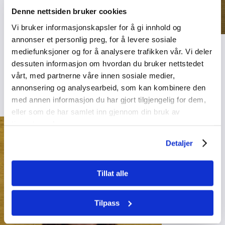
Denne nettsiden bruker cookies
Vi bruker informasjonskapsler for å gi innhold og
annonser et personlig preg, for å levere sosiale
Anna Valand
mediefunksjoner og for å analysere trafikken vår. Vi deler
dessuten informasjon om hvordan du bruker nettstedet
Styremedlem
vårt, med partnerne våre innen sosiale medier,
Anna@elev.no
annonsering og analysearbeid, som kan kombinere den
med annen informasjon du har gjort tilgjengelig for dem,
eller som de har samlet inn gjennom din bruk av
tjenestene deres.
Detaljer
Tillat alle
Tilpass