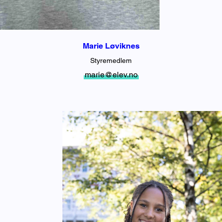
Marie Løviknes
Styremedlem
marie@elev.no