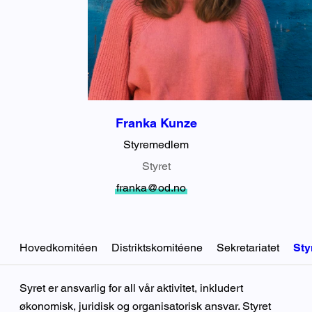
Franka Kunze
Styremedlem
Styret
franka@od.no
Hovedkomitéen
Distriktskomitéene
Sekretariatet
Sty
Styret
Syret er ansvarlig for all vår aktivitet, inkludert
økonomisk, juridisk og organisatorisk ansvar. Styret