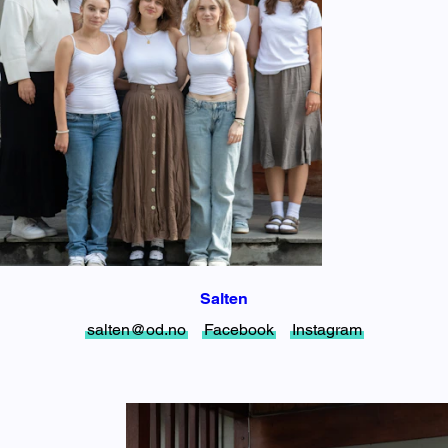
Salten
salten@od.no
Facebook
Instagram