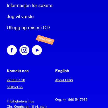
Informasjon for søkere
Jeg vil varsle
Utlegg og reiser i OD
FØLG OSS!
Kontakt oss
English
22 99 37 10
About ODW
od@od.no
Org. nr.: 960 54 7985
Frivillighetens hus
Chr. Kroghs gt. 10 (4. etg.)