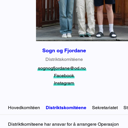
Sogn og Fjordane
Distriktskomitéene
sognogfjordane@od.no
Facebook
Instagram
Hovedkomitéen
Distriktskomitéene
Sekretariatet
St
Distriktskomitéene
Distriktkomiteene har ansvar for å arrangere Operasjon