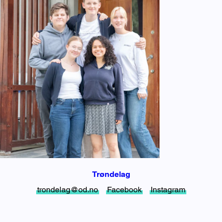
Trøndelag
trondelag@od.no
Facebook
Instagram