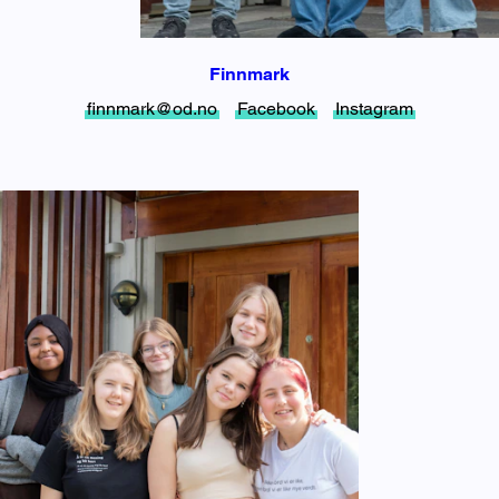
Finnmark
finnmark@od.no
Facebook
Instagram