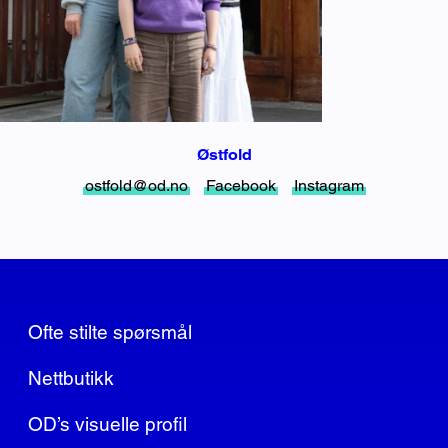
Østfold
ostfold@od.no
Facebook
Instagram
Ofte stilte spørsmål
Nettbutikk
OD’s visuelle profil