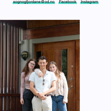
sognogfjordane@od.no
Facebook
Instagram