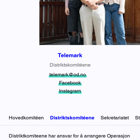
Telemark
Distriktskomitéene
telemark@od.no
Facebook
Instagram
Hovedkomitéen
Distriktskomitéene
Sekretariatet
St
Distriktskomitéene
Distriktkomiteene har ansvar for å arrangere Operasjon