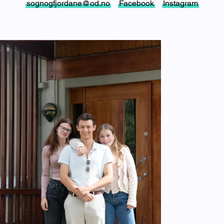
sognogfjordane@od.no
Facebook
Instagram