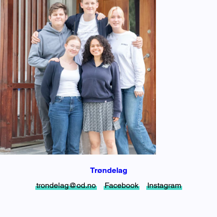
Trøndelag
trondelag@od.no
Facebook
Instagram