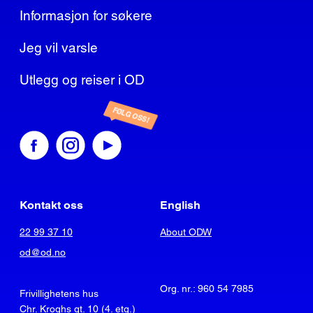
Informasjon for søkere
Jeg vil varsle
Utlegg og reiser i OD
FØLG OSS!
Kontakt oss
English
22 99 37 10
About ODW
od@od.no
Org. nr.: 960 54 7985
Frivillighetens hus
Chr. Kroghs gt. 10 (4. etg.)