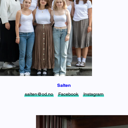
Salten
salten@od.no
Facebook
Instagram