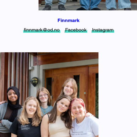
Finnmark
finnmark@od.no
Facebook
Instagram