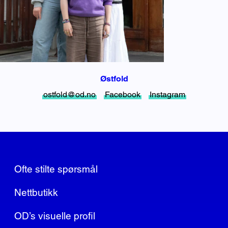
Østfold
ostfold@od.no
Facebook
Instagram
Ofte stilte spørsmål
Nettbutikk
OD’s visuelle profil