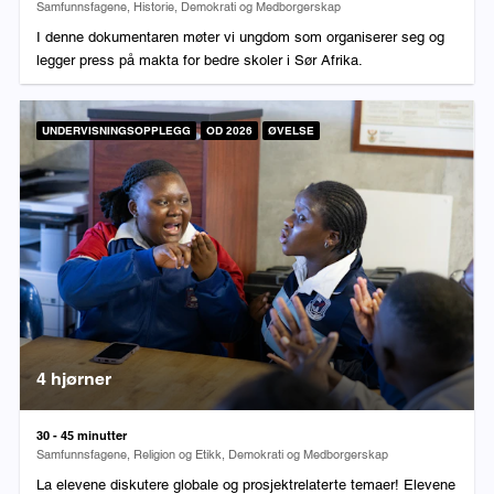
Fag:
Samfunnsfagene, Historie, Demokrati og Medborgerskap
I denne dokumentaren møter vi ungdom som organiserer seg og
legger press på makta for bedre skoler i Sør Afrika.
UNDERVISNINGSOPPLEGG
OD 2026
ØVELSE
4 hjørner
Varighet:
30 - 45 minutter
Fag:
Samfunnsfagene, Religion og Etikk, Demokrati og Medborgerskap
La elevene diskutere globale og prosjektrelaterte temaer! Elevene