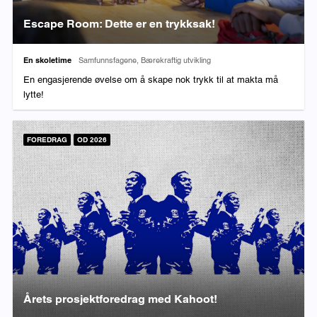
Escape Room: Dette er en trykksak!
Varighet:
Fag:
En skoletime
Samfunnsfagene, Bærekraftig utvikling
En engasjerende øvelse om å skape nok trykk til at makta må
lytte!
FOREDRAG
OD 2026
Årets prosjektforedrag med Kahoot!