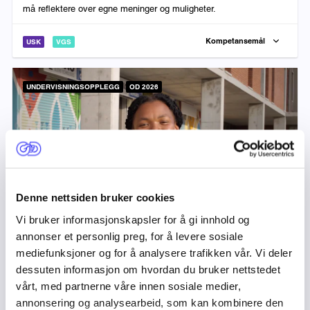
må reflektere over egne meninger og muligheter.
Kompetansemål
USK
VGS
UNDERVISNINGSOPPLEGG
OD 2026
Denne nettsiden bruker cookies
Vi bruker informasjonskapsler for å gi innhold og
annonser et personlig preg, for å levere sosiale
Ungdomsdeltakelse i utdanning
mediefunksjoner og for å analysere trafikken vår. Vi deler
dessuten informasjon om hvordan du bruker nettstedet
Varighet:
Fag:
60 min
Norsk, Samfunnsfagene, Historie, Demokrati og Medborgerskap
vårt, med partnerne våre innen sosiale medier,
Hva skjer når unge får være med å bestemme? I dette opplegget
annonsering og analysearbeid, som kan kombinere den
utforsker du ungdomsmedvirkning i utdanning gjennom OD2026