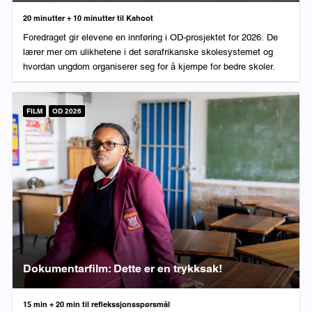
Varighet:
20 minutter + 10 minutter til Kahoot
Foredraget gir elevene en innføring i OD-prosjektet for 2026. De
lærer mer om ulikhetene i det sørafrikanske skolesystemet og
hvordan ungdom organiserer seg for å kjempe for bedre skoler.
FILM
OD 2026
Dokumentarfilm: Dette er en trykksak!
Varighet:
15 min + 20 min til reflekssjonsspørsmål