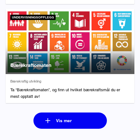
UNDERVISNINGSOPPLEGG
Bærekraftomaten
Fag:
Bærekraftig utvikling
Ta “Bærekraftomaten”, og finn ut hvilket bærekraftsmål du er
mest opptatt av!
Vis mer