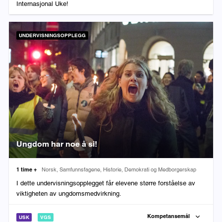
Internasjonal Uke!
UNDERVISNINGSOPPLEGG
Ungdom har noe å si!
Varighet:
Fag:
1 time +
Norsk, Samfunnsfagene, Historie, Demokrati og Medborgerskap
I dette undervisningsopplegget får elevene større forståelse av
viktigheten av ungdomsmedvirkning.
Kompetansemål
USK
VGS